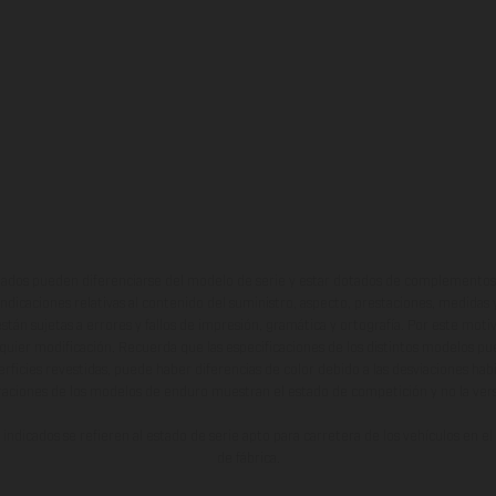
ados pueden diferenciarse del modelo de serie y estar dotados de complementos 
indicaciones relativas al contenido del suministro, aspecto, prestaciones, medidas 
están sujetas a errores y fallos de impresión, gramática y ortografía. Por este moti
lquier modificación. Recuerda que las especificaciones de los distintos modelos pue
erficies revestidas, puede haber diferencias de color debido a las desviaciones hab
raciones de los modelos de enduro muestran el estado de competición y no la ve
indicados se refieren al estado de serie apto para carretera de los vehículos en 
de fábrica.