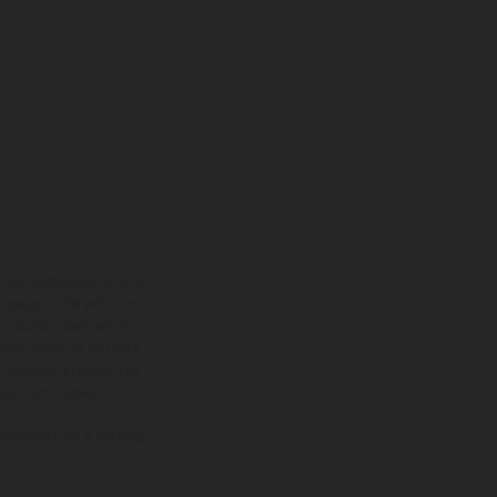
adicionales sujetos a un
y pesos de los vehículos
vo, queda reservado el
den variar de un país a
ituales del proceso. Las
rsión homologada.
el momento de la entrega