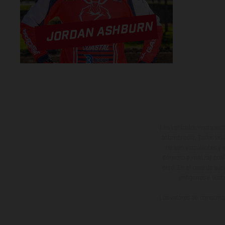
JORDAN ASHBURN
Los vehículos represent
sobreprecio. Todas las 
no son vinculantes y 
derecho a realizar cua
otro. En el caso de sup
imágenes e ilust
Los valores de consumo 