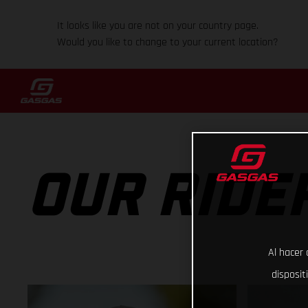
It looks like you are not on your country page.
Would you like to change to your current location?
OUR RIDE
Al hacer 
disposit