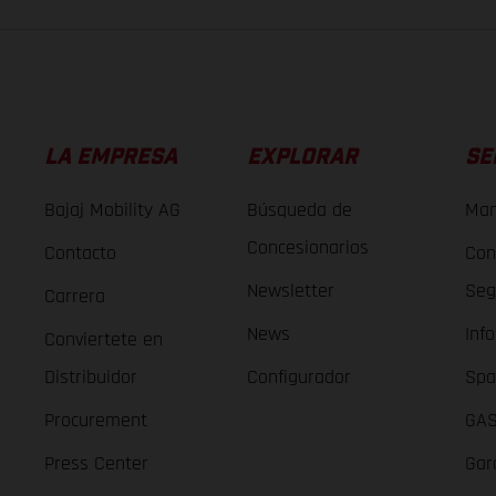
LA EMPRESA
EXPLORAR
SE
Bajaj Mobility AG
Búsqueda de
Man
Concesionarios
Contacto
Con
Newsletter
Seg
Carrera
News
Inf
Conviertete en
Distribuidor
Configurador
Spa
Procurement
GAS
Press Center
Gar