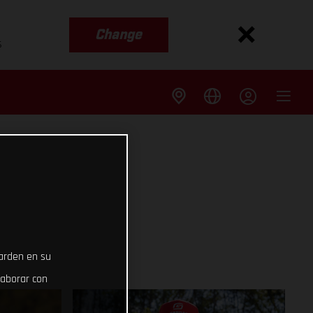
Change
s
uarden en su
laborar con