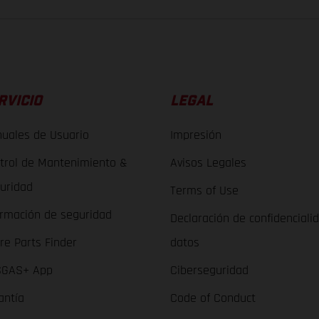
RVICIO
LEGAL
uales de Usuario
Impresión
trol de Mantenimiento &
Avisos Legales
uridad
Terms of Use
ormación de seguridad
Declaración de confidenciali
re Parts Finder
datos
GAS+ App
Ciberseguridad
antía
Code of Conduct