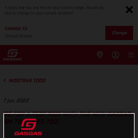
It looks like you are not on your country page. Would you
like to change to your current location?
CHANGE TO
Change
United States
MOSTRAR TODO
7 jun. 2022
GO FOR A TEST RIDE WITH THE NEW GASGAS
SM 700 OR ES 700!