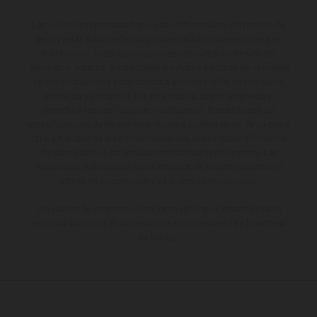
Los vehículos representados pueden diferenciarse del modelo de
serie y estar dotados de complementos adicionales sujetos a un
sobreprecio. Todas las indicaciones relativas al contenido del
suministro, aspecto, prestaciones, medidas y pesos de los vehículos
no son vinculantes y están sujetas a errores y fallos de impresión,
gramática y ortografía. Por este motivo, queda reservado el
derecho a realizar cualquier modificación. Recuerda que las
especificaciones de los distintos modelos pueden variar de un país a
otro. En el caso de superficies revestidas, puede haber diferencias
de color debido a las desviaciones habituales del proceso. Las
imágenes e ilustraciones de los modelos de enduro muestran el
estado de competición y no la versión homologada.
Los valores de consumo indicados se refieren al estado de serie
apto para carretera de los vehículos en el momento de la entrega
de fábrica.