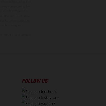
adicionales sujetos a un
y pesos de los vehículos
vo, queda reservado el
den variar de un país a
ituales del proceso. Las
rsión homologada.
el momento de la entrega
FOLLOW US