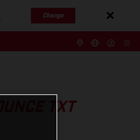
Change
s
UNCE TXT