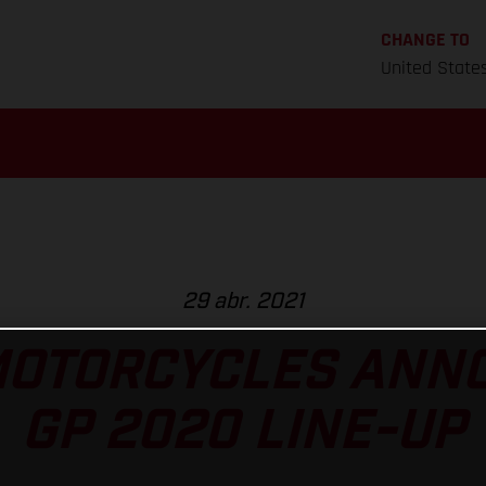
CHANGE TO
United State
29 abr. 2021
MOTORCYCLES ANNO
GP 2020 LINE-UP