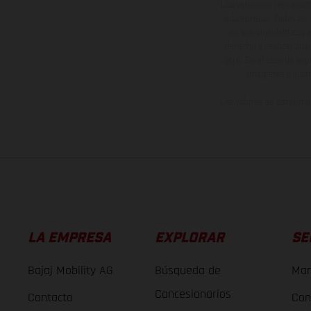
Los vehículos represent
sobreprecio. Todas las 
no son vinculantes y 
derecho a realizar cua
otro. En el caso de sup
imágenes e ilust
Los valores de consumo 
LA EMPRESA
EXPLORAR
SE
Bajaj Mobility AG
Búsqueda de
Man
Concesionarios
Contacto
Con