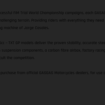
essful FIM Trial World Championship campaigns, each GASAGA
nging terrain. Providing riders with everything they need t
ng machine of Jorge Casales.
25cc – TXT GP models deliver the proven stability, accurate s
 suspension components, a carbon fibre airbox, factory racin
cult the competition.
r purchase from official GASGAS Motorcycles dealers, for use 