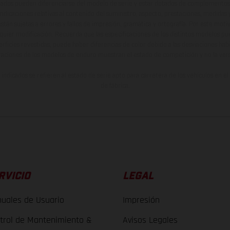
ados pueden diferenciarse del modelo de serie y estar dotados de complementos 
indicaciones relativas al contenido del suministro, aspecto, prestaciones, medidas 
están sujetas a errores y fallos de impresión, gramática y ortografía. Por este moti
lquier modificación. Recuerda que las especificaciones de los distintos modelos pue
erficies revestidas, puede haber diferencias de color debido a las desviaciones hab
raciones de los modelos de enduro muestran el estado de competición y no la ve
indicados se refieren al estado de serie apto para carretera de los vehículos en 
de fábrica.
RVICIO
LEGAL
uales de Usuario
Impresión
trol de Mantenimiento &
Avisos Legales