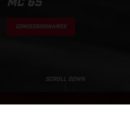
MC 65
CONCESSIONNAIRES
SCROLL DOWN
MC 65